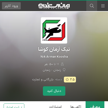
ورود
کاربر
نیک آرمان کوشا
Nik Arman Koosha
۱۱ تا ۵۰ نفر
زنجان - زنجان
دسته:
بازرگانی و تجارت
۲.۵
دنبال کنید
معرفی
آگهی‌ها
امتیازات
ثبت امتیاز