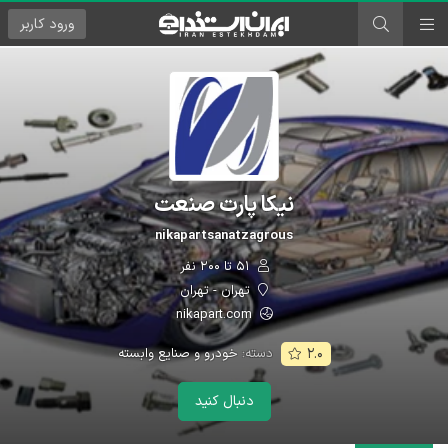
ورود
کاربر
نیکا پارت صنعت
nikapartsanatzagrous
۵۱ تا ۲۰۰ نفر
تهران - تهران
nikapart.com
دسته:
خودرو و صنایع وابسته
۲.۰
دنبال کنید