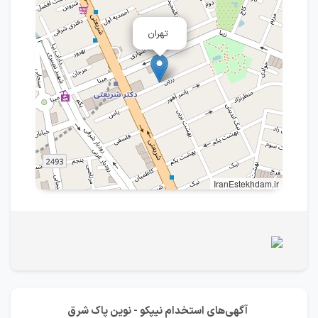
تهران
IranEstekhdam.ir
آگهی‌های استخدام نیپکو - نوین پاک شرق