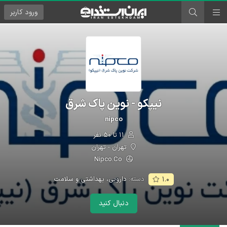
ورود
کاربر
نیپکو - نوین پاک شرق
nipco
۱۱ تا ۵۰ نفر
تهران - تهران
Nipco.Co
دسته:
دارویی، بهداشتی و سلامت
۱.۰
دنبال کنید