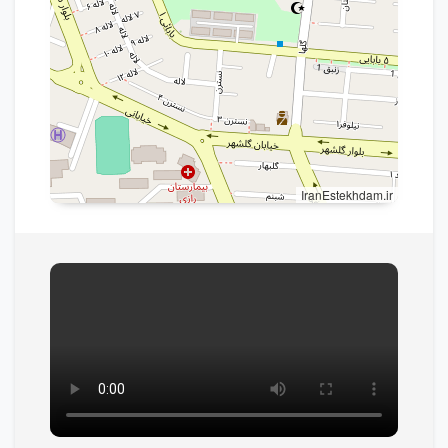
IranEstekhdam.ir