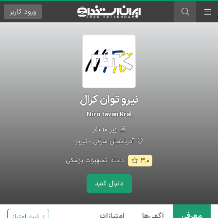
ورود
کاربر
نیرو توان کرال
Niro tavan Kral
زیر ۱۰ نفر
آذربایجان شرقی - تبریز
دسته:
تجهیزات پزشکی
۳.۰
دنبال کنید
معرفی
آگهی‌ها
امتیازات
ثبت امتیاز