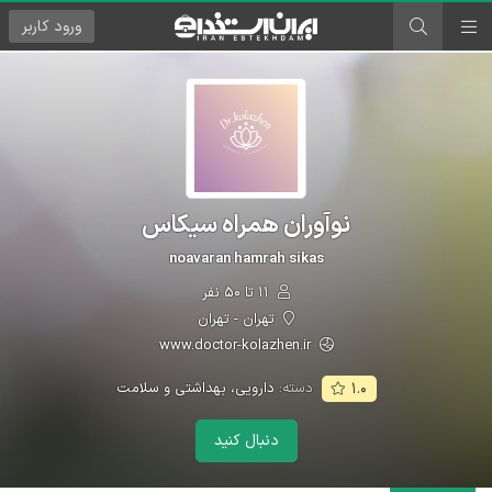
ورود
کاربر
نوآوران همراه سیکاس
noavaran hamrah sikas
۱۱ تا ۵۰ نفر
تهران - تهران
www.doctor-kolazhen.ir
دسته:
دارویی، بهداشتی و سلامت
۱.۰
دنبال کنید