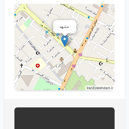
مشهد
IranEstekhdam.ir