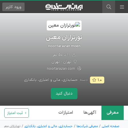
ورود
کاربر
نورترازان معین
noortarazan moen
۱۱ تا ۵۰ نفر
تهران - تهران
noortarazan.com
دسته:
حسابداری، مالی و اعتباری، بانکداری
۱.۰
دنبال کنید
معرفی
آگهی‌ها
امتیازات
ثبت امتیاز
صفحه اصلی
معرفی شرکت‌ها
حسابداری، مالی و اعتباری، بانکداری
نورترازان معین