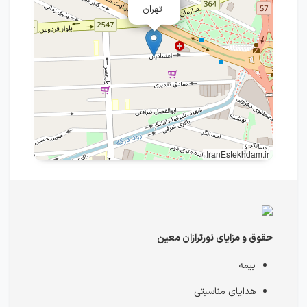
تهران
IranEstekhdam.ir
حقوق و مزایای نورترازان معین
بیمه
هدایای مناسبتی