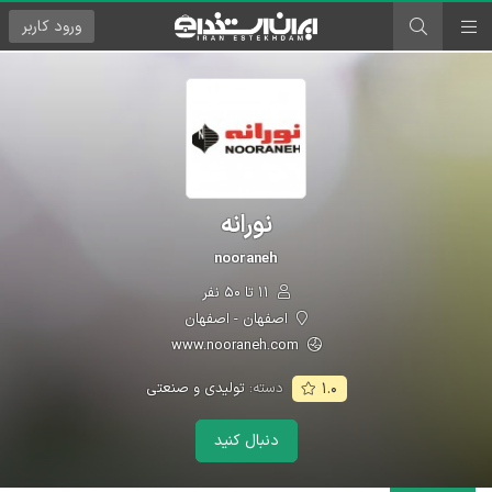
ورود
کاربر
نورانه
nooraneh
۱۱ تا ۵۰ نفر
اصفهان - اصفهان
www.nooraneh.com
دسته:
تولیدی و صنعتی
۱.۰
دنبال کنید