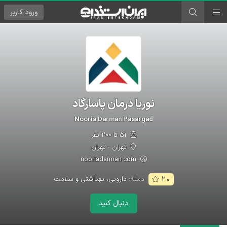
ورود
کاربر
نوریا درمان پاسارگاد
Nooria Darman Pasargad
۵۱ تا ۲۰۰ نفر
تهران - تهران
nooriadarman.com
دسته:
دارویی، بهداشتی و سلامت
۲.۰
دنبال کنید