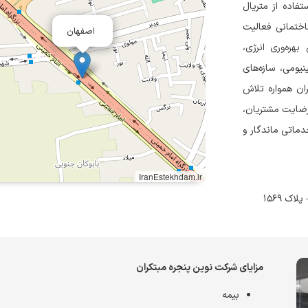
فاده از متریال
اختمانی فعالیت
اصفهان
هره‌وری انرژی،
رب و پنجره‌های دو‌جداره UPVC و آلومینیومی، سازه‌های
ران همواره تلاش
رضایت مشتریان،
ماتی ماندگار و
IranEstekhdam.ir
ک ۱۵۶۹
مزایای شركت نوين پنجره مبتكران
بیمه