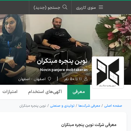
منوی کاربری
جستجو (جدید)
نوین پنجره مبتکران
Novin panjere mobtakeran
۱۱ تا ۵۰ نفر
اصفهان - اصفهان
معرفی
آگهی‌ها
ی استخدام
امتیازات
صفحه اصلی
معرفی شرکت‌ها
تولیدی و صنعتی
نوین پنجره مبتکران
معرفی شركت نوين پنجره مبتكران