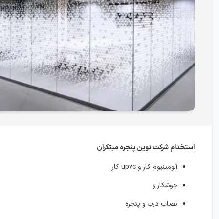
استخدام شركت نوين پنجره مبتكران
آلومینیوم کار و upvc کار
جوشكار و
نصاب درب و پنجره