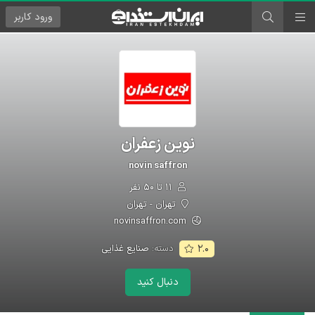
ورود
کاربر
نوین زعفران
novin saffron
۱۱ تا ۵۰ نفر
تهران - تهران
novinsaffron.com
دسته:
صنایع غذایی
۲.۰
دنبال کنید