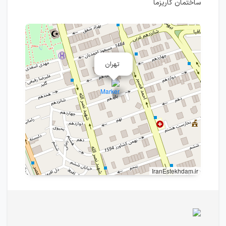
ساختمان کاریزما
تهران
IranEstekhdam.ir