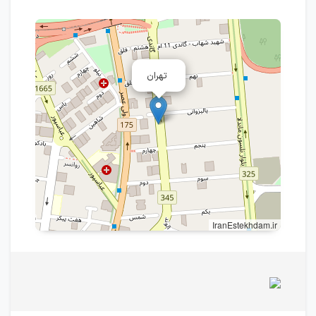
تهران
IranEstekhdam.ir