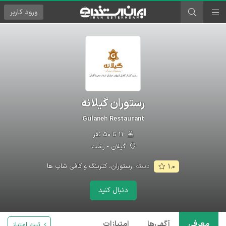
ورود
کاربر
رستوران گیلانه
Gulaneh Restaurant
۱۱ تا ۵۰ نفر
گیلان - رشت
دسته:
رستوران، کترینگ و کافی شاپ ها
۱.۰
دنبال کنید
معرفی
آگهی‌ها
امتیازات
ثبت امتیاز