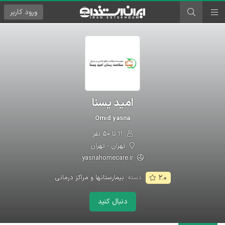
ورود
کاربر
امید یسنا
Omid yasna
۱۱ تا ۵۰ نفر
تهران - تهران
yasnahomecare.ir
دسته:
بیمارستانها و مراکز درمانی
۲.۰
دنبال کنید