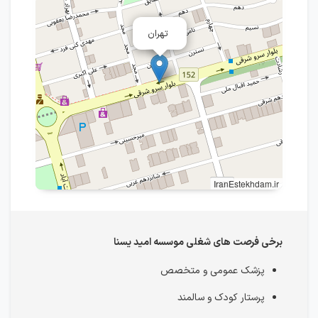
تهران
IranEstekhdam.ir
برخی فرصت های شغلی موسسه امید یسنا
پزشک عمومی و متخصص
پرستار کودک و سالمند