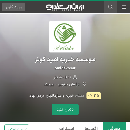
ورود
کاربر
موسسه خیریه امید کوثر
omidekosar
۱۱ تا ۵۰ نفر
خراسان جنوبی - بیرجند
دسته:
خیریه و سازمانهای مردم نهاد
۲.۵
دنبال کنید
معرفی
آگهی‌ها
امتیازات
ثبت امتیاز