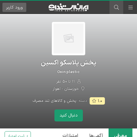
ورود
کاربر
پخش پلاسکو اکسین
Oxin plastic
۱۱ تا ۵۰ نفر
خوزستان - اهواز
دسته:
پخش و کالاهای تند مصرف
۱.۰
دنبال کنید
معرفی
آگهی‌ها
امتیازات
ثبت امتیاز