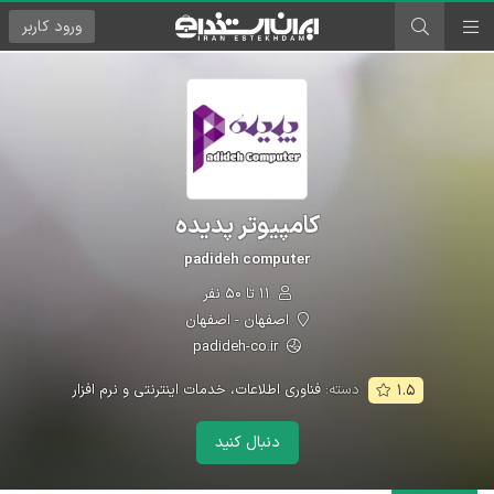
ورود
کاربر
کامپیوتر پدیده
padideh computer
۱۱ تا ۵۰ نفر
اصفهان - اصفهان
padideh-co.ir
دسته:
فناوری اطلاعات، خدمات اینترنتی و نرم افزار
۱.۵
دنبال کنید