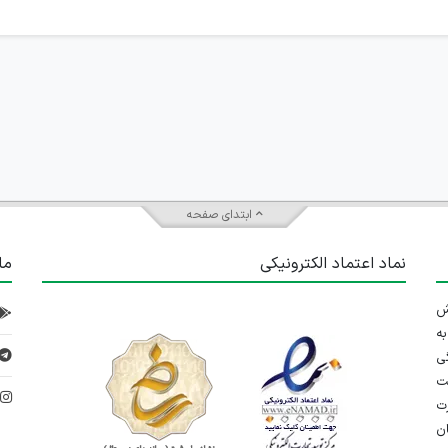
ابتدای صفحه
نماد اعتماد الکترونیکی
ما
 تلاش
ه
ی
ت
د
رت
ان