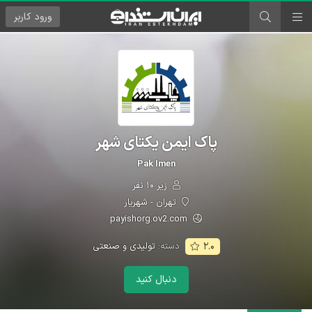
ورود
کاربر
پاک ایمن یکتای شهر
Pak Imen
زیر ۱۰ نفر
تهران - شهریار
payishorg.ov2.com
دسته:
تولیدی و صنعتی
۲.۰
دنبال کنید