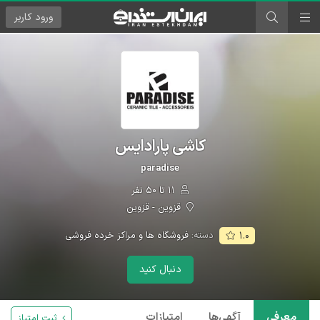
ورود
کاربر
کاشی پارادایس
paradise
۱۱ تا ۵۰ نفر
قزوین - قزوین
دسته:
فروشگاه ها و مراکز خرده فروشی
۱.۰
دنبال کنید
معرفی
آگهی‌ها
امتیازات
ثبت امتیاز