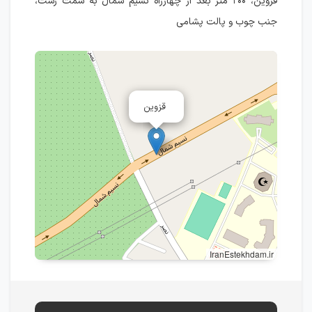
قزوین، ۲۰۰ متر بعد از چهارراه نسیم شمال به سمت رشت،
جنب چوب و پالت پشامی
قزوین
IranEstekhdam.ir