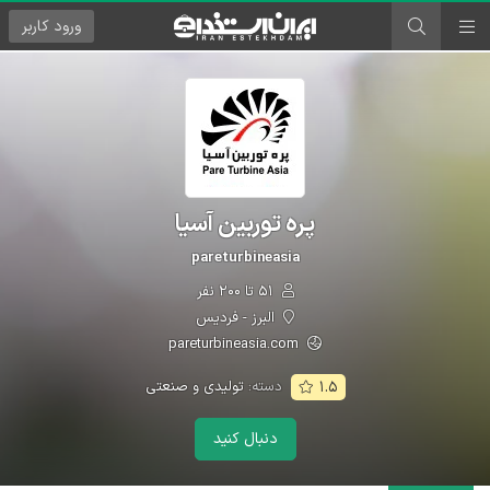
ورود
کاربر
پره توربین آسیا
pareturbineasia
۵۱ تا ۲۰۰ نفر
البرز - فردیس
pareturbineasia.com
دسته:
تولیدی و صنعتی
۱.۵
دنبال کنید