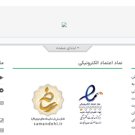
ابتدای صفحه
نماد اعتماد الکترونیکی
ما
 تلاش
ه
ی
ت
د
رت
ان
ی
یت