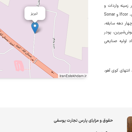
امی خاص، تاسیس ۱۳۵۷) فعال در زمینه واردات و
تبریز
عرضه مواد اولیه صنایع غذایی است و برندهایی از جمله Fismere آلمان، Ifcor و Sonar
 از چهار دهه سابقه،
وش‌شیرین، پودر
د اولیه صنایعی
هو، انتهای کوی آهو،
IranEstekhdam.ir
حقوق و مزایای پارس تجارت یوسفی