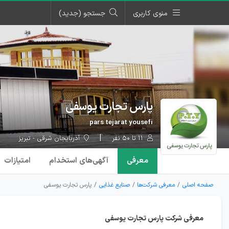
منوی کاربری
جستجو (جدید)
پارس تجارت یوسفی
pars tejarat yousefi
۱۱ تا ۵۰ نفر
آذربایجان شرقی - تبریز
معرفی
آگهی‌ها
ی استخدام
امتیازات
صفحه اصلی
معرفی شرکت‌ها
صنایع غذایی
پارس تجارت یوسفی
معرفی شرکت پارس تجارت یوسفی