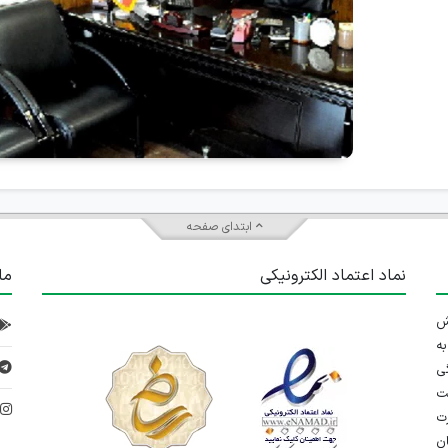
ابتدای صفحه
نماد اعتماد الکترونیکی
ما
 تلاش
ه
ی
ت
د
رت
ان