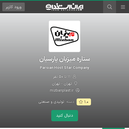
ورود
کاربر
ستاره میزبان پارسیان
Parsian Host Star Company
۱۱ تا ۵۰ نفر
تهران - تهران
mizbanplast.ir
دسته:
تولیدی و صنعتی
۱.۰
دنبال کنید