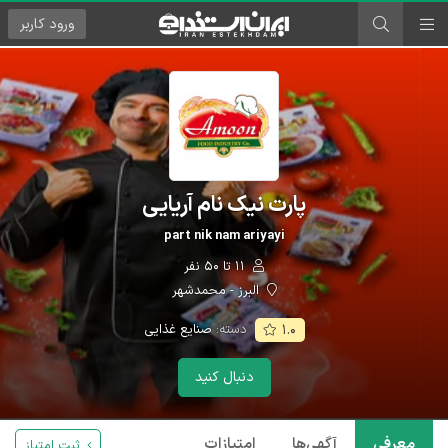
ورود
کاربر
پارت نیک نام آریایی
part nik nam ariyayi
۱۱ تا ۵۰ نفر
البرز - محمدشهر
دسته:
صنایع غذایی
۱.۰
دنبال کنید
معرفی
آگهی‌ها
امتیازات
ثبت امتیاز