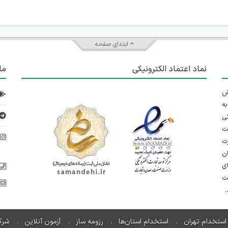
ابتدای صفحه
نماد اعتماد الکترونیکی
ما
 تلاش
ه
ی
ت
د
رت
ان
ی
یت
استخدام تهران
استخدام استان‌ها
رزومه ساز
آزمون آنلاین
شرک