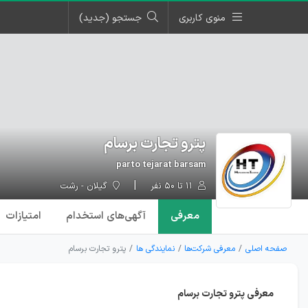
منوی کاربری
جستجو (جدید)
پترو تجارت برسام
parto tejarat barsam
۱۱ تا ۵۰ نفر
گیلان - رشت
معرفی
آگهی‌ها
ی استخدام
امتیازات
صفحه اصلی
معرفی شرکت‌ها
نمایندگی ها
پترو تجارت برسام
معرفی پترو تجارت برسام