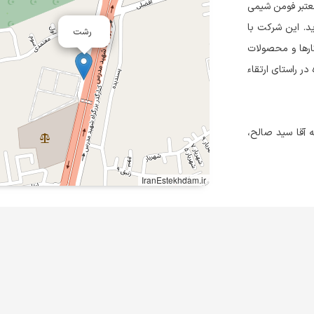
معتبر فومن شیمی
د. این شرکت با
رشت
کارها و محصولات
در راستای ارتقاء
آقا سید صالح،
IranEstekhdam.ir