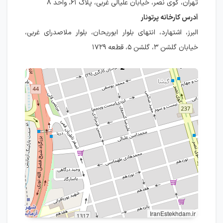
تهران، کوی نصر، خیابان علیالی غربی، پلاک ۶۱، واحد ۸
آدرس کارخانه پرتونار
البرز، اشتهارد، انتهای بلوار ابوریحان، بلوار ملاصدرای غربی،
خیابان گلشن ۳، گلشن ۵، قطعه ۱۷۲۹
IranEstekhdam.ir