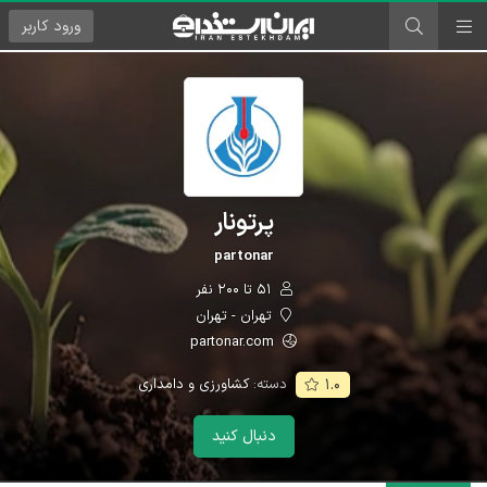
ورود
کاربر
پرتونار
partonar
۵۱ تا ۲۰۰ نفر
تهران - تهران
partonar.com
دسته:
کشاورزی و دامداری
۱.۰
دنبال کنید