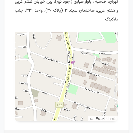
تهران، اقدسیه ، بلوار سباری (آجودانیه)، بين خيابان ششم غربی
و هفتم غربی، ساختمان سپند ۳ (پلاک ۳۰)، واحد ۳۳۱، جنب
پارکینگ
IranEstekhdam.ir