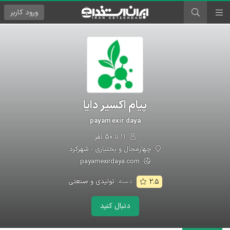
ورود
کاربر
پیام اکسیر دایا
payam exir daya
۱۱ تا ۵۰ نفر
چهارمحال و بختیاری - شهرکرد
payamexirdaya.com
دسته:
تولیدی و صنعتی
۲.۵
دنبال کنید