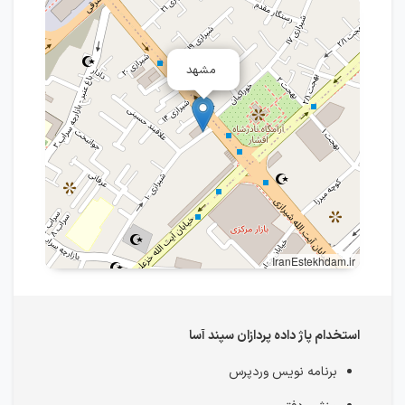
مشهد
IranEstekhdam.ir
استخدام پاژ داده پردازان سپند آسا
برنامه نویس وردپرس