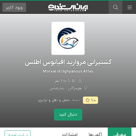
ورود
کاربر
کشتیرانی مروارید اقیانوس اطلس
Morvarid Oghyanous Atlas
۵۱ تا ۲۰۰ نفر
هرمزگان - بندرعباس
دسته:
حمل و نقل و ترابری
۱.۰
دنبال کنید
معرفی
آگهی‌ها
امتیازات
ثبت امتیاز