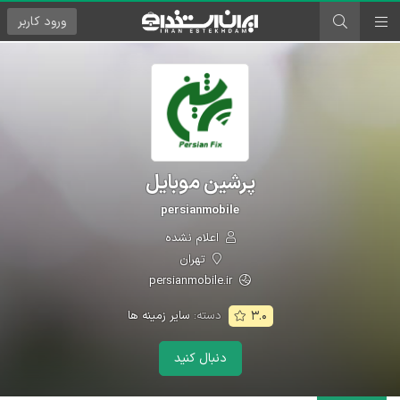
ورود
کاربر
پرشین موبایل
persianmobile
اعلام نشده
تهران
persianmobile.ir
دسته:
سایر زمینه ها
۳.۰
دنبال کنید