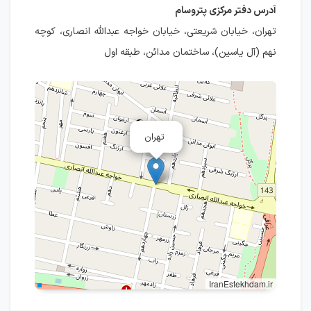
آدرس دفتر مرکزی پتروسام
تهران، خیابان شریعتی، خیابان خواجه عبدالله انصاری، کوچه
نهم (آل یاسین)، ساختمان مدائن، طبقه اول
تهران
IranEstekhdam.ir