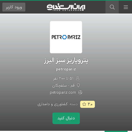
ورود
کاربر
پتروپاریز سبز البرز
petropariz
۵۱ تا ۲۰۰ نفر
قم - سلفچگان
petropariz.com
دسته:
کشاورزی و دامداری
۲.۰
دنبال کنید