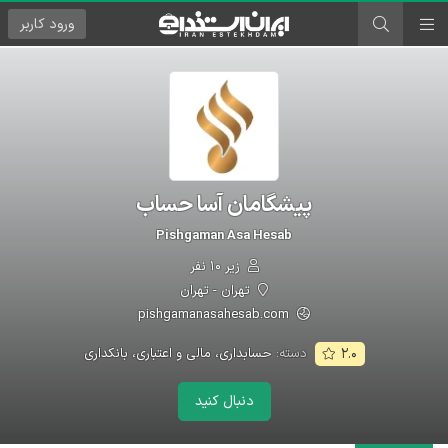
ورود
کاربر
پیشگامان آسا حساب
Pishgaman Asa Hesab
زیر ۱۰ نفر
تهران - تهران
pishgamanasahesab.com
دسته:
حسابداری، مالی و اعتباری، بانکداری
۲.۰
دنبال کنید