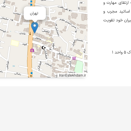
 سال تجربه، با هدف ارتقای مهارت و
 اساتید مجرب و
تهران
گیران خود تقویت
 ۱
IranEstekhdam.ir