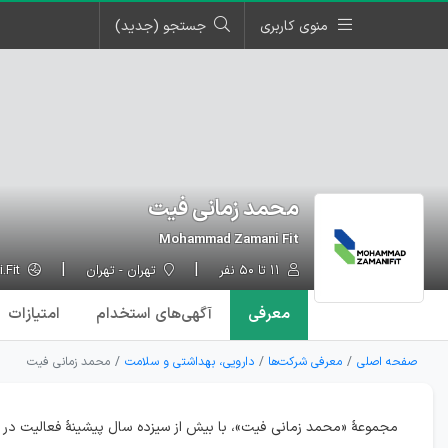
منوی کاربری
جستجو (جدید)
محمد زمانی فیت
Mohammad Zamani Fit
۱۱ تا ۵۰ نفر
تهران - تهران
MohammadZamani.Fit
معرفی
آگهی‌ها
ی استخدام
امتیازات
صفحه اصلی
معرفی شرکت‌ها
دارویی، بهداشتی و سلامت
محمد زمانی فیت
مجموعۀ «محمد زمانی فیت»، با بیش از سیزده سال پیشینۀ فعالیت در ع