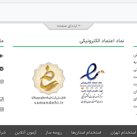
ابتدای صفحه
نماد اعتماد الکترونیکی
ما
 تلاش
ه
ی
ت
د
رت
ان
ی
یت
استخدام تهران
استخدام استان‌ها
رزومه ساز
آزمون آنلاین
شرک