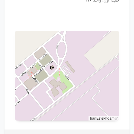
طبقه اول، واحد ۲۲۶
IranEstekhdam.ir