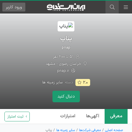
ورود
کاربر
پناپ
pnap
۵۱ تا ۲۰۰ نفر
خراسان رضوی - مشهد
pnap.ir
دسته:
سایر زمینه ها
۲.۰
دنبال کنید
معرفی
آگهی‌ها
امتیازات
ثبت امتیاز
صفحه اصلی
معرفی شرکت‌ها
سایر زمینه ها
پناپ