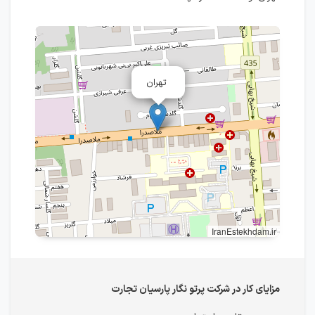
تهران
IranEstekhdam.ir
مزایای کار در شرکت پرتو نگار پارسیان تجارت