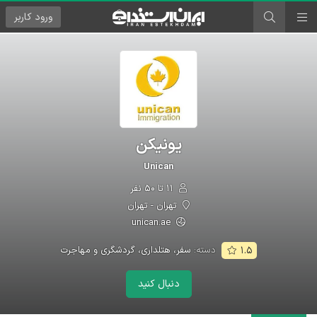
ورود
کاربر
یونیکن
Unican
۱۱ تا ۵۰ نفر
تهران - تهران
unican.ae
دسته:
سفر، هتلداری، گردشگری و مهاجرت
۱.۵
دنبال کنید