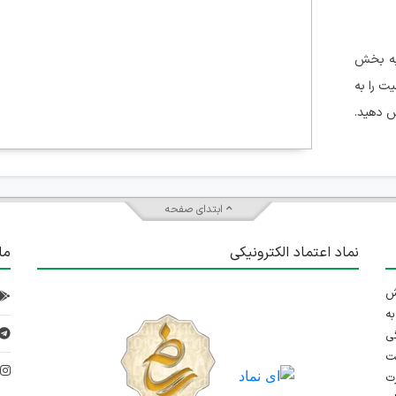
 به بخش
ت را به
ش دهید.
ابتدای صفحه
نماد اعتماد الکترونیکی
ما
 تلاش
ه
ی
ت
د
رت