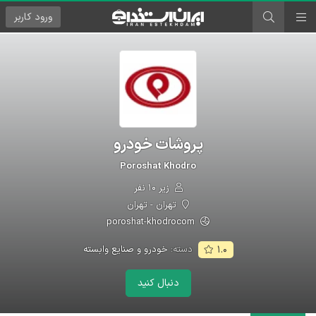
ورود
کاربر
پروشات خودرو
Poroshat Khodro
زیر ۱۰ نفر
تهران - تهران
poroshat-khodrocom
دسته:
خودرو و صنایع وابسته
۱.۰
دنبال کنید