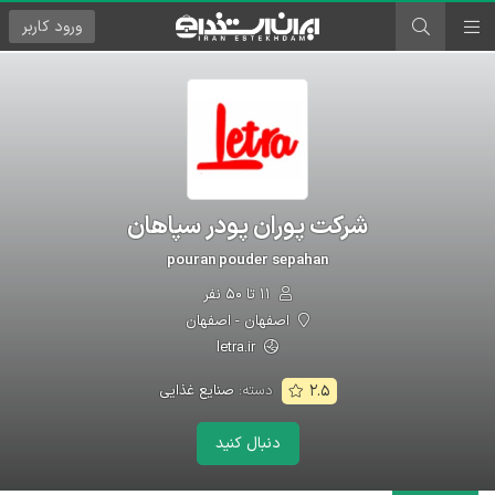
ورود
کاربر
شرکت پوران پودر سپاهان
pouran pouder sepahan
۱۱ تا ۵۰ نفر
اصفهان - اصفهان
letra.ir
دسته:
صنایع غذایی
۲.۵
دنبال کنید