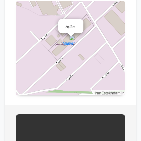
مشهد
IranEstekhdam.ir