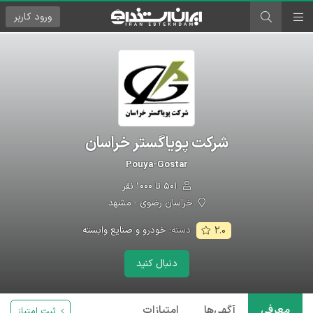
ورود
کاربر
شرکت پویاگستر خراسان
Pouya-Gostar
۵۰۱ تا ۱۰۰۰ نفر
خراسان رضوی - مشهد
دسته:
خودرو و صنایع وابسته
۲.۰
دنبال کنید
معرفی
آگهی‌ها
امتیازات
ثبت امتیاز