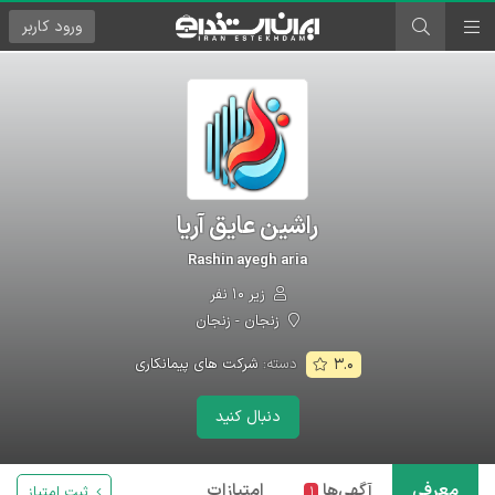
ورود
کاربر
راشین عایق آریا
Rashin ayegh aria
زیر ۱۰ نفر
زنجان - زنجان
دسته:
شرکت های پیمانکاری
۳.۰
دنبال کنید
معرفی
آگهی‌ها
امتیازات
ثبت امتیاز
۱