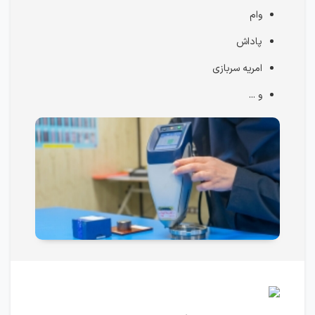
وام
پاداش
امریه سربازی
و ...