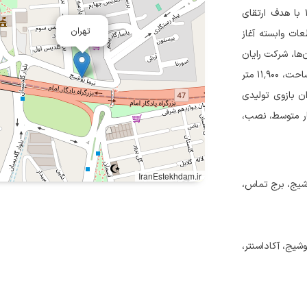
گروه صنعتی رایان ماشین افزار هگمتان فعالیت خود را از سال ۱۳۶۵ با هدف ارتقای
تهران
کشور، به‌ویژه در حوزه ماشین‌آلات CNC و قطعات وابسته آغاز
‌ها، شرکت رایان
ماشین افزار هگمتان واقع در شهرک صنعتی ویان، با ۲۰٬۰۰۰ متر مربع مساحت، ۱۱٬۹۰۰ متر
ای اداری، به عنوان بازوی تولیدی
ار متوسط، نصب،
IranEstekhdam.ir
وشیج، برج تماس،
شیج، آکاداسنتر،