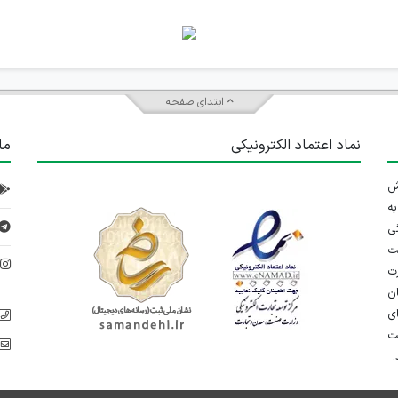
ابتدای صفحه
نماد اعتماد الکترونیکی
ما
 تلاش
ه
ی
ت
د
رت
ان
ی
یت