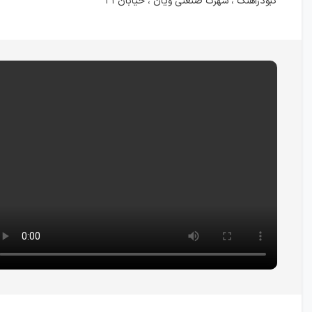
کبودرآهنگ ، شهرک صنعتی ویان ، خیابان ۳۱