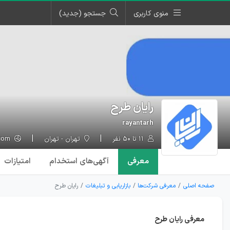
منوی کاربری
جستجو (جدید)
رایان طرح
rayantarh
۱۱ تا ۵۰ نفر
تهران - تهران
rayantarh.com
معرفی
آگهی‌ها
ی استخدام
امتیازات
صفحه اصلی
معرفی شرکت‌ها
بازاریابی و تبلیغات
رایان طرح
معرفی رایان طرح