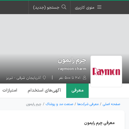
منوی کاربری
جستجو (جدید)
چرم رایمون
raymoon charm
۲۰۱ تا ۵۰۰ نفر
آذربایجان شرقی - تبریز
معرفی
آگهی‌ها
ی استخدام
امتیازات
صفحه اصلی
معرفی شرکت‌ها
صنعت مد و پوشاک
چرم رایمون
معرفی چرم رایمون